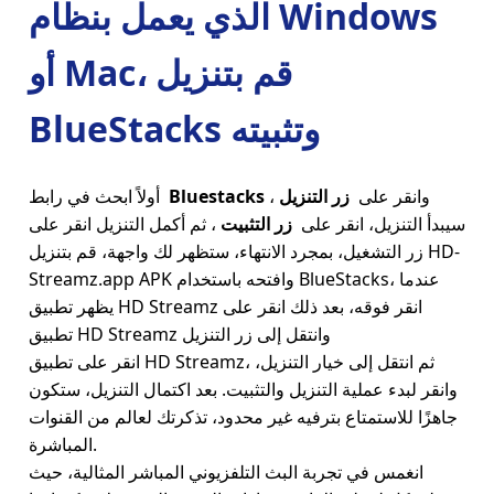
الذي يعمل بنظام Windows
أو Mac، قم بتنزيل
BlueStacks وتثبيته
وانقر على
زر التنزيل
،
Bluestacks
أولاً ابحث في رابط
سيبدأ التنزيل، انقر على
زر التثبيت
، ثم أكمل التنزيل انقر على
زر التشغيل، بمجرد الانتهاء، ستظهر لك واجهة، قم بتنزيل HD-
Streamz.app APK وافتحه باستخدام BlueStacks، عندما
يظهر تطبيق HD Streamz انقر فوقه، بعد ذلك انقر على
تطبيق HD Streamz وانتقل إلى زر التنزيل
انقر على تطبيق HD Streamz، ثم انتقل إلى خيار التنزيل،
وانقر لبدء عملية التنزيل والتثبيت. بعد اكتمال التنزيل، ستكون
جاهزًا للاستمتاع بترفيه غير محدود، تذكرتك لعالم من القنوات
المباشرة.
انغمس في تجربة البث التلفزيوني المباشر المثالية، حيث