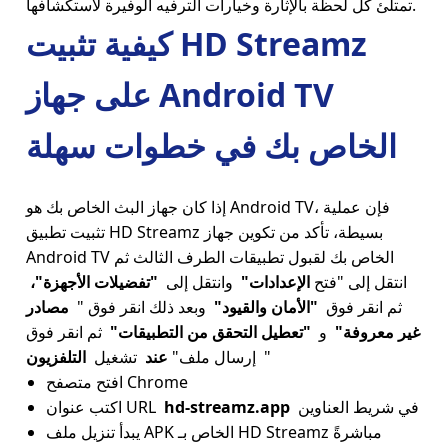
تمتلئ كل لحظة بالإثارة وخيارات الترفيه الوفيرة لاستكشافها.
كيفية تثبيت HD Streamz
على جهاز Android TV
الخاص بك في خطوات سهلة
إذا كان جهاز البث الخاص بك هو Android TV، فإن عملية
تثبيت تطبيق HD Streamz بسيطة، تأكد من تكوين جهاز
Android TV الخاص بك لقبول تطبيقات الطرف الثالث ثم
انتقل إلى "فتح
الإعدادات"
وانتقل إلى
"تفضيلات الأجهزة"،
ثم انقر فوق
"الأمان والقيود"
وبعد ذلك انقر فوق "
مصادر
غير معروفة"
و
"تعطيل التحقق من التطبيقات"
ثم انقر فوق
" إرسال ملف"
عند
تشغيل
التلفزيون
افتح متصفح Chrome
في شريط العناوين
hd-streamz.app
اكتب عنوان URL
يبدأ تنزيل ملف APK الخاص بـ HD Streamz مباشرةً