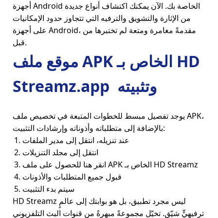
أجهزة Android الخاصة بك. الآن يمكنك اكتشاف أنواع جديدة
من الإثارة والتشويق والترفيه التي تتجاوز حدود الإمكانيات
على أجهزة Android، مقدمةً مغامرة ومتعة لم تختبرها من
قبل.
موقع ملف APK الخاص بـ HD
وتثبيته
Streamz.app
يوجد تفصيل مبسط للخطوات المتبعة في تخصيص ملف APK،
بالإضافة إلى متطلباته وأذوناته وإرشادات التثبيت:
عند تنزيله، انتقل إلى مدير الملفات
انتقل إلى مجلد التنزيلات
انقر هنا للحصول على ملف APK الخاص بـ HD Streamz
قبول جميع المتطلبات والأذونات
سيتم بدء التثبيت
HD Streamz ليس مجرد تطبيق، بل هو بوابتك إلى عالمٍ
ترفيهيٍّ شيّق. تخيّل مجموعةً مبهرةً من قنوات البث التلفزيوني